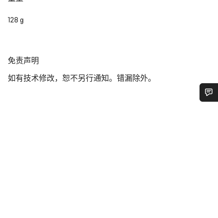
128 g
免
免责声明
责
如有技术修改，恕不另行通知。错漏除外。
声
明
您需要帮助吗？
我们的客户支持专家正在等待为您答疑解惑。
开始聊天
关闭