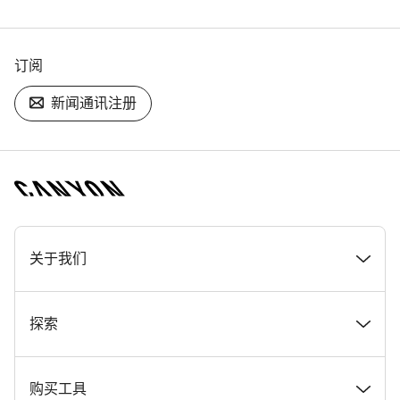
订阅
新闻通讯注册
[footer.linksList.title]
关于我们
奖项
探索
在 Canyon 工作
新闻和故事
购买工具