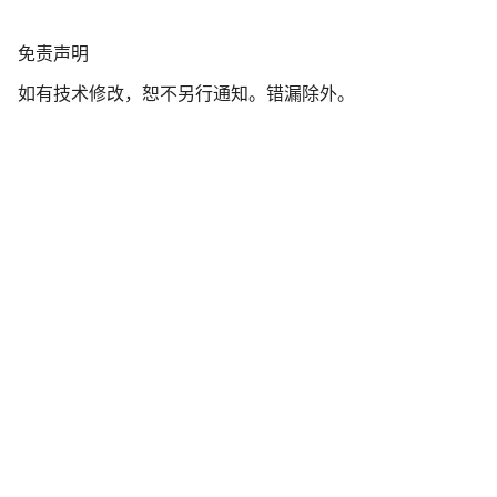
我们的客户支持专家正在等待为您答疑解惑。
免
免责声明
责
开始聊天
如有技术修改，恕不另行通知。错漏除外。
声
明
关闭