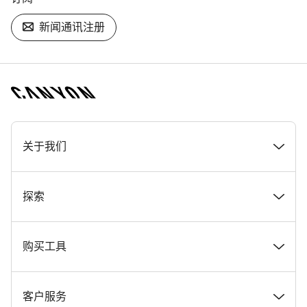
新闻通讯注册
[footer.linksList.title]
关于我们
奖项
探索
在 Canyon 工作
新闻和故事
购买工具
Canyon 新闻发布室
提示和建议
找到您梦寐以求的 Canyon 自行车
客户服务