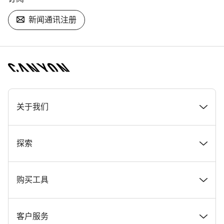
新闻通讯注册
[footer.linksList.title]
关于我们
奖项
探索
在 Canyon 工作
新闻和故事
购买工具
Canyon 新闻发布室
提示和建议
找到您梦寐以求的 Canyon 自行车
客户服务