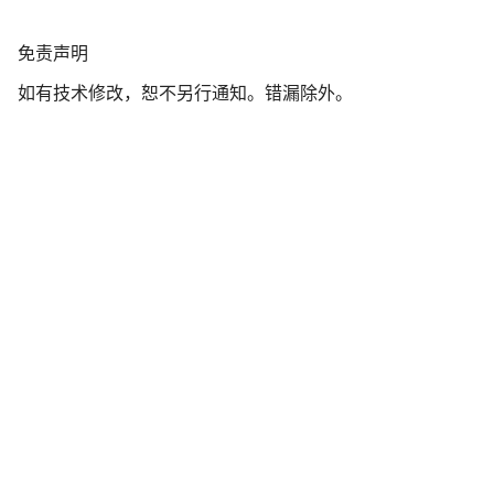
我们的客户支持专家正在等待为您答疑解惑。
免
免责声明
责
开始聊天
如有技术修改，恕不另行通知。错漏除外。
声
明
关闭