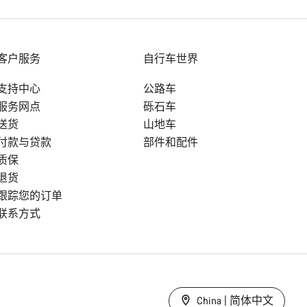
客户服务
自行车世界
支持中心
公路车
服务网点
砾石车
送货
山地车
付款与贷款
部件和配件
质保
退货
跟踪您的订单
联系方式
China | 简体中文