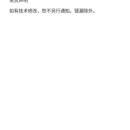
免
免责声明
责
如有技术修改，恕不另行通知。错漏除外。
声
明