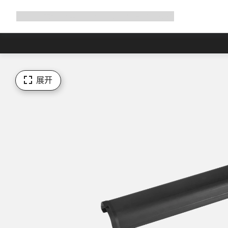
展
商店
为何选择 Canyon
与我们并肩骑行
帮助
开
导
航
展开