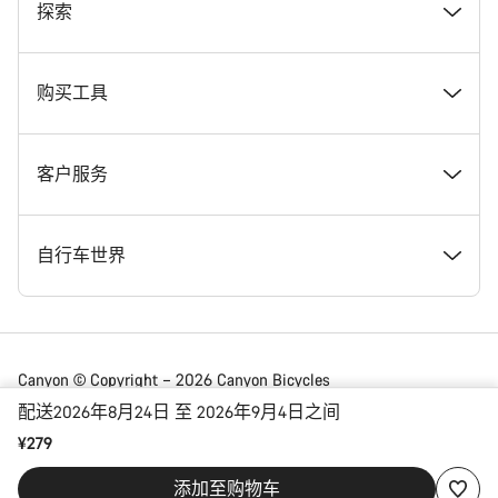
奖项
探索
在 Canyon 工作
新闻和故事
购买工具
Canyon 新闻发布室
提示和建议
找到您梦寐以求的 Canyon 自行车
客户服务
条款和条件
Canyon Home Koblenz
现货自行车
支持中心
自行车世界
法律披露
会员礼遇
找到您的 Canyon 尺寸
服务网点
公路车
Canyon © Copyright – 2026 Canyon Bicycles
GmbH – 保留所有权利
配送2026年8月24日 至 2026年9月4日之间
数据保护声明
Canyon App
自行车对比
送货
砾石车
¥279
China | 简体中文
添加至购物车