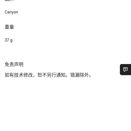
Canyon
重量
37 g
免
免责声明
责
如有技术修改，恕不另行通知。错漏除外。
声
您需要帮助吗？
明
我们的客户支持专家正在等待为您答疑解惑。
开始聊天
关闭