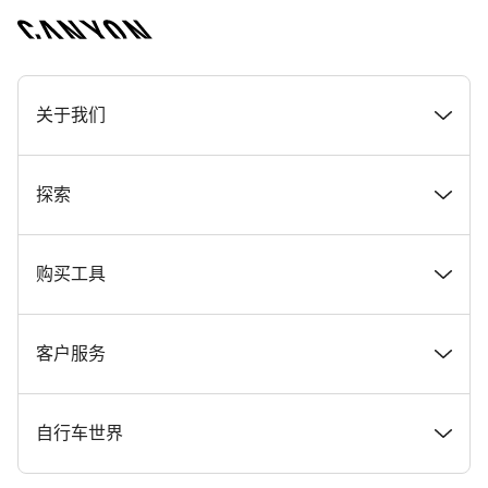
[footer.linksList.title]
关于我们
奖项
探索
在 Canyon 工作
新闻和故事
购买工具
Canyon 新闻发布室
提示和建议
找到您梦寐以求的 Canyon 自行车
客户服务
条款和条件
Canyon Home Koblenz
现货自行车
支持中心
自行车世界