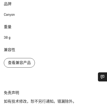
品牌
Canyon
重量
38 g
兼容性
查看兼容产品
您需要帮助吗？
免
免责声明
责
我们的客户支持专家正在等待为您答疑解惑。
如有技术修改，恕不另行通知。错漏除外。
声
明