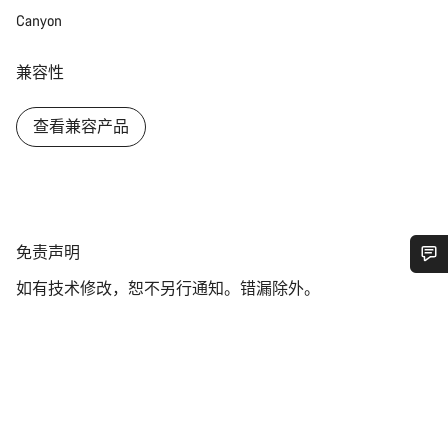
Canyon
兼容性
查看兼容产品
免
免责声明
责
如有技术修改，恕不另行通知。错漏除外。
您需要帮助吗？
声
明
我们的客户支持专家正在等待为您答疑解惑。
开始聊天