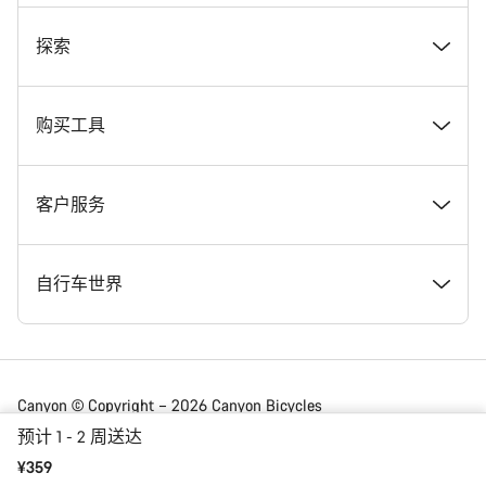
奖项
探索
在 Canyon 工作
新闻和故事
购买工具
Canyon 新闻发布室
提示和建议
找到您梦寐以求的 Canyon 自行车
客户服务
条款和条件
Canyon Home Koblenz
现货自行车
支持中心
自行车世界
法律披露
会员礼遇
找到您的 Canyon 尺寸
服务网点
公路车
Canyon © Copyright – 2026 Canyon Bicycles
GmbH – 保留所有权利
预计 1 - 2 周送达
数据保护声明
Canyon App
自行车对比
送货
砾石车
¥359