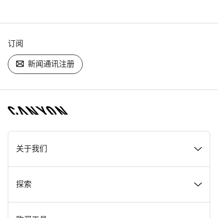
订阅
新闻通讯注册
[footer.linksList.title]
关于我们
奖项
探索