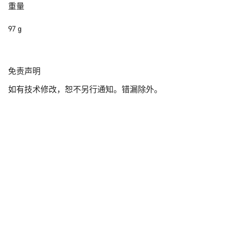
您需要帮助吗？
重量
97 g
我们的客户支持专家正在等待为您答疑解惑。
开始聊天
免
免责声明
责
关闭
如有技术修改，恕不另行通知。错漏除外。
声
明