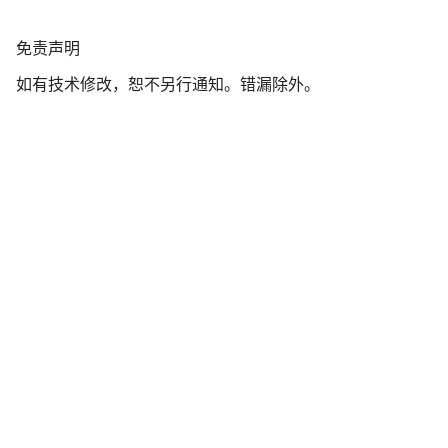
我们的客户支持专家正在等待为您答疑解惑。
免
免责声明
责
开始聊天
如有技术修改，恕不另行通知。错漏除外。
声
明
关闭