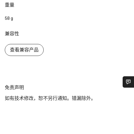
重量
58 g
兼容性
查看兼容产品
免
免责声明
您需要帮助吗？
责
如有技术修改，恕不另行通知。错漏除外。
声
明
我们的客户支持专家正在等待为您答疑解惑。
开始聊天