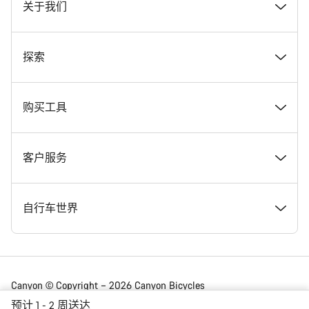
关于我们
奖项
探索
在 Canyon 工作
新闻和故事
购买工具
Canyon 新闻发布室
提示和建议
找到您梦寐以求的 Canyon 自行车
客户服务
条款和条件
Canyon Home Koblenz
现货自行车
支持中心
自行车世界
法律披露
会员礼遇
找到您的 Canyon 尺寸
服务网点
公路车
Canyon © Copyright – 2026 Canyon Bicycles
GmbH – 保留所有权利
预计 1 - 2 周送达
数据保护声明
Canyon App
自行车对比
送货
砾石车