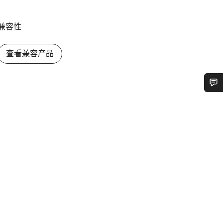
兼容性
查看兼容产品
您需要帮助吗？
我们的客户支持专家正在等待为您答疑解惑。
开始聊天
关闭