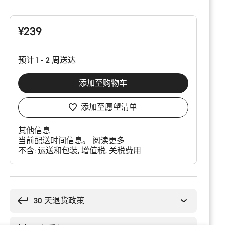
品
配
置
¥239
预计 1 - 2 周送达
添加至购物车
添加至愿望清单
其他信息
当前配送时间信息。
阅读更多
不含:
运送和包装
增值税
关税费用
购
买
理
30 天退货政策
由