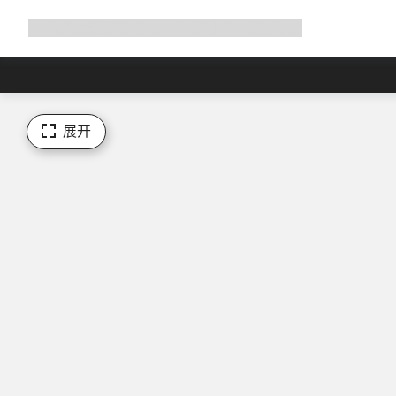
展
商店
为何选择 Canyon
与我们并肩骑行
帮助
开
导
航
展开