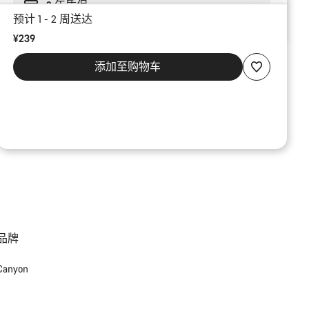
2 年质保
预计 1 - 2 周送达
¥239
添加至购物车
品牌
Canyon