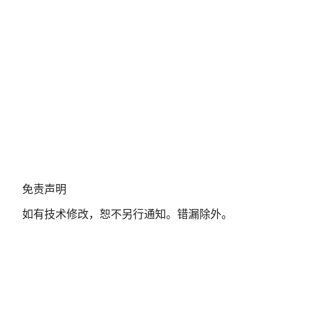
免
免责声明
责
如有技术修改，恕不另行通知。错漏除外。
声
明