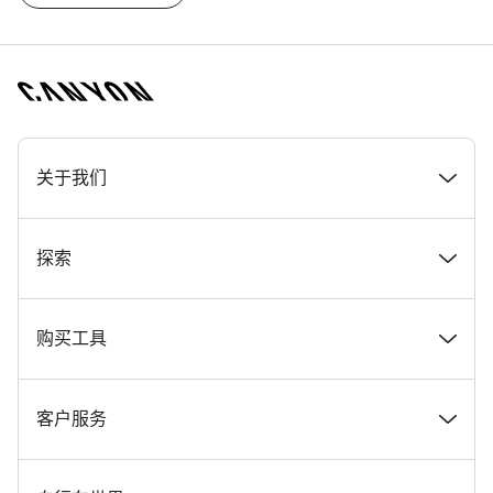
[footer.linksList.title]
关于我们
奖项
探索
在 Canyon 工作
新闻和故事
购买工具
Canyon 新闻发布室
提示和建议
找到您梦寐以求的 Canyon 自行车
客户服务