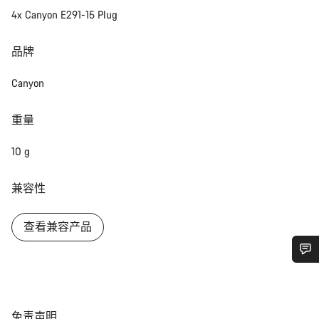
4x Canyon E291-15 Plug
品牌
Canyon
重量
10 g
兼容性
查看兼容产品
您需要帮助吗？
我们的客户支持专家正在等待为您答疑解惑。
免
免责声明