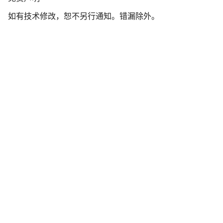
责
如有技术修改，恕不另行通知。错漏除外。
声
明
开始聊天
关闭