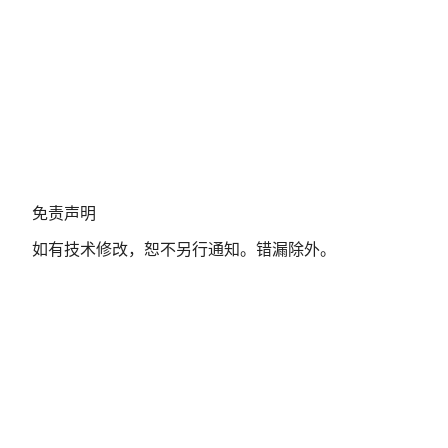
免
免责声明
责
如有技术修改，恕不另行通知。错漏除外。
声
明