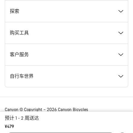
奖项
探索
在 Canyon 工作
新闻和故事
购买工具
Canyon 新闻发布室
提示和建议
找到您梦寐以求的 Canyon 自行车
客户服务
条款和条件
Canyon Home Koblenz
现货自行车
支持中心
自行车世界
法律披露
会员礼遇
找到您的 Canyon 尺寸
服务网点
公路车
Canyon © Copyright – 2026 Canyon Bicycles
GmbH – 保留所有权利
预计 1 - 2 周送达
数据保护声明
Canyon App
自行车对比
送货
砾石车
¥479