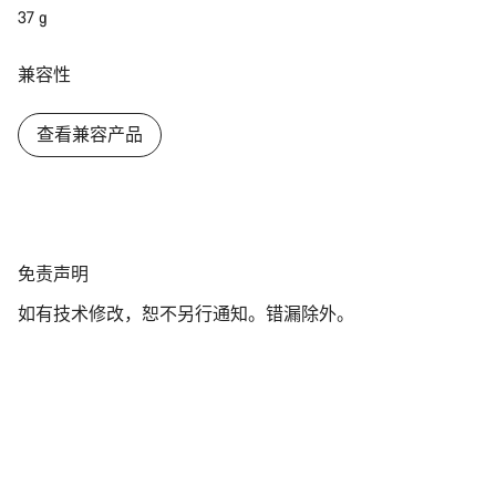
关闭
37 g
兼容性
查看兼容产品
免
免责声明
责
如有技术修改，恕不另行通知。错漏除外。
声
明