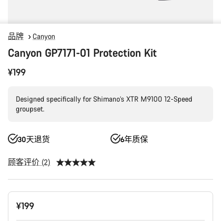
品牌
Canyon
Canyon GP7171-01 Protection Kit
¥199
Designed specifically for Shimano’s XTR M9100 12-Speed
groupset.
30天退货
6年质保
顾客评价 (2)
产
¥199
品
配