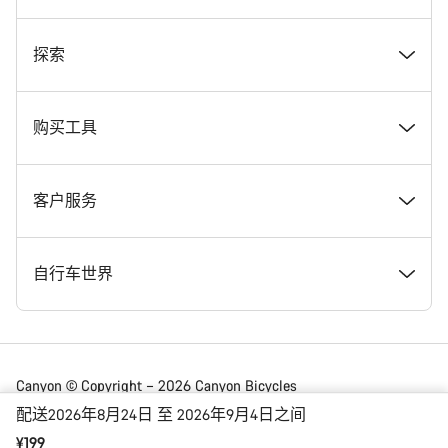
奖项
探索
在 Canyon 工作
新闻和故事
购买工具
Canyon 新闻发布室
提示和建议
找到您梦寐以求的 Canyon 自行车
客户服务
条款和条件
Canyon Home Koblenz
现货自行车
支持中心
自行车世界
法律披露
会员礼遇
找到您的 Canyon 尺寸
服务网点
公路车
Canyon © Copyright – 2026 Canyon Bicycles
GmbH – 保留所有权利
配送2026年8月24日 至 2026年9月4日之间
数据保护声明
Canyon App
自行车对比
送货
砾石车
¥199