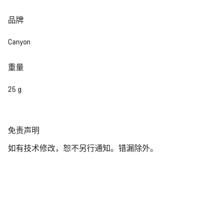
关闭
品牌
Canyon
重量
25 g
免
免责声明
责
如有技术修改，恕不另行通知。错漏除外。
声
明