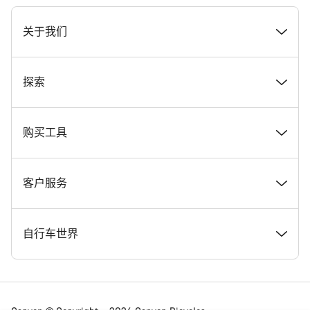
[footer.linksList.title]
关于我们
奖项
探索
在 Canyon 工作
新闻和故事
购买工具
Canyon 新闻发布室
提示和建议
找到您梦寐以求的 Canyon 自行车
客户服务
条款和条件
Canyon Home Koblenz
现货自行车
支持中心
自行车世界
法律披露
会员礼遇
找到您的 Canyon 尺寸
服务网点
公路车