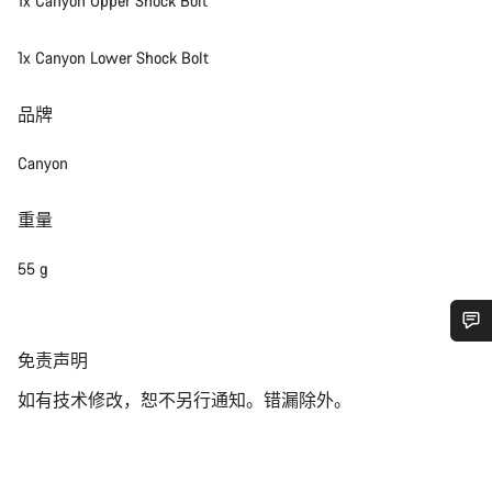
1x Canyon Upper Shock Bolt
1x Canyon Lower Shock Bolt
品牌
Canyon
重量
55 g
您需要帮助吗？
免
免责声明
责
如有技术修改，恕不另行通知。错漏除外。
声
我们的客户支持专家正在等待为您答疑解惑。
明
开始聊天