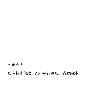
免
免责声明
责
如有技术修改，恕不另行通知。错漏除外。
声
明