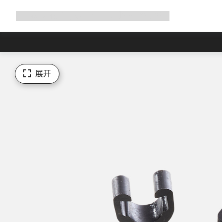
展
商店
为何选择 Canyon
与我们并肩骑行
帮助
开
导
航
展开