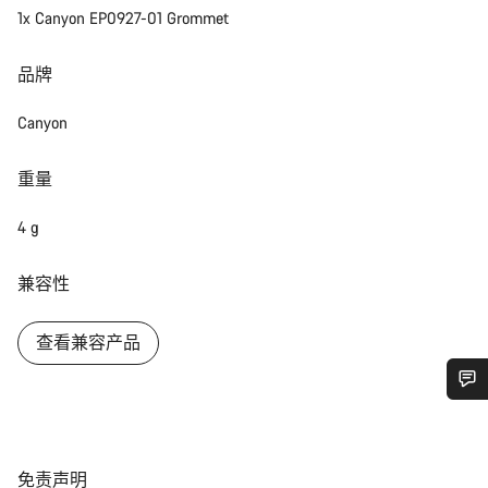
1x Canyon EP0927-01 Grommet
品牌
Canyon
重量
4 g
兼容性
查看兼容产品
您需要帮助吗？
免
我们的客户支持专家正在等待为您答疑解惑。
免责声明