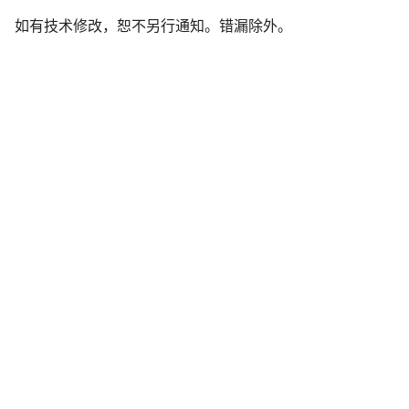
责
如有技术修改，恕不另行通知。错漏除外。
声
明
开始聊天
关闭