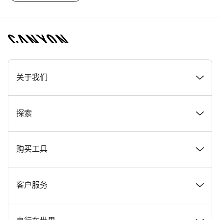
[footer.linksList.title]
关于我们
奖项
探索
在 Canyon 工作
新闻和故事
购买工具
Canyon 新闻发布室
提示和建议
找到您梦寐以求的 Canyon 自行车
客户服务