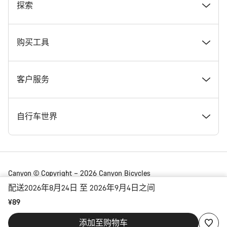
奖项
探索
在 Canyon 工作
新闻和故事
购买工具
Canyon 新闻发布室
提示和建议
找到您梦寐以求的 Canyon 自行车
客户服务
条款和条件
Canyon Home Koblenz
现货自行车
支持中心
自行车世界
法律披露
会员礼遇
找到您的 Canyon 尺寸
服务网点
公路车
Canyon © Copyright – 2026 Canyon Bicycles
GmbH – 保留所有权利
配送2026年8月24日 至 2026年9月4日之间
数据保护声明
Canyon App
自行车对比
送货
砾石车
¥89
China | 简体中文
添加至购物车