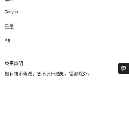
Canyon
重量
5 g
免
免责声明
责
如有技术修改，恕不另行通知。错漏除外。
声
您需要帮助吗？
明
我们的客户支持专家正在等待为您答疑解惑。
开始聊天
关闭