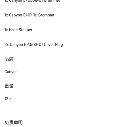
1x Canyon EP0638-01 Grommet
开始聊天
1x Canyon E401-16 Grommet
关闭
1x Hose Stopper
2x Canyon EP0681-01 Cover Plug
品牌
Canyon
重量
13 g
免
免责声明