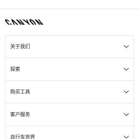
[footer.linksList.title]
关于我们
奖项
探索
在 Canyon 工作
新闻和故事
购买工具
Canyon 新闻发布室
提示和建议
找到您梦寐以求的 Canyon 自行车
客户服务
条款和条件
Canyon Home Koblenz
现货自行车
支持中心
自行车世界