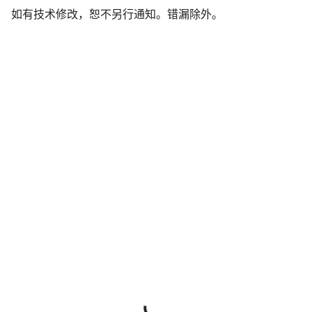
责
如有技术修改，恕不另行通知。错漏除外。
声
明