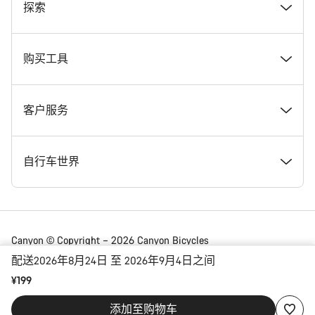
奖项
探索
在 Canyon 工作
新闻和故事
购买工具
Canyon 新闻发布室
提示和建议
找到您梦寐以求的 Canyon 自行车
客户服务
条款和条件
Canyon Home Koblenz
现货自行车
支持中心
自行车世界
法律披露
会员礼遇
找到您的 Canyon 尺寸
服务网点
公路车
Canyon © Copyright – 2026 Canyon Bicycles
GmbH – 保留所有权利
配送2026年8月24日 至 2026年9月4日之间
数据保护声明
Canyon App
自行车对比
送货
砾石车
¥199
China | 简体中文
添加至购物车