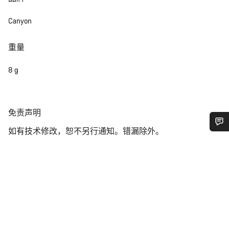
Canyon
重量
8 g
免
免责声明
责
如有技术修改，恕不另行通知。错漏除外。
声
您需要帮助吗？
明
我们的客户支持专家正在等待为您答疑解惑。
开始聊天
关闭