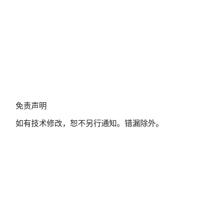
免
免责声明
责
如有技术修改，恕不另行通知。错漏除外。
声
明