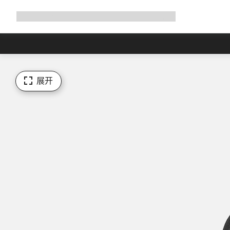
展
商店
为何选择 Canyon
与我们并肩骑行
帮助
开
导
航
展开