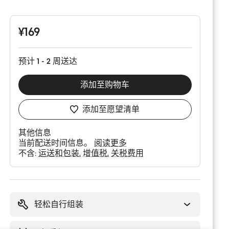
品
配
置
¥169
预计 1 - 2 周送达
添加至购物车
添加至愿望清单
其他信息
当前配送时间信息。
阅读更多
不含:
运送和包装
增值税
关税费用
购
买
理
轻松自行组装
由