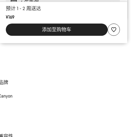
6 年质保
预计 1 - 2 周送达
¥169
添加至购物车
品牌
Canyon
兼容性