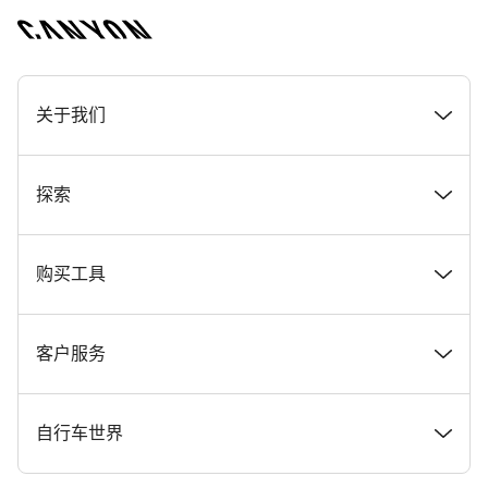
[footer.linksList.title]
关于我们
奖项
探索
在 Canyon 工作
新闻和故事
购买工具
Canyon 新闻发布室
提示和建议
找到您梦寐以求的 Canyon 自行车
客户服务
条款和条件
Canyon Home Koblenz
现货自行车
支持中心
自行车世界