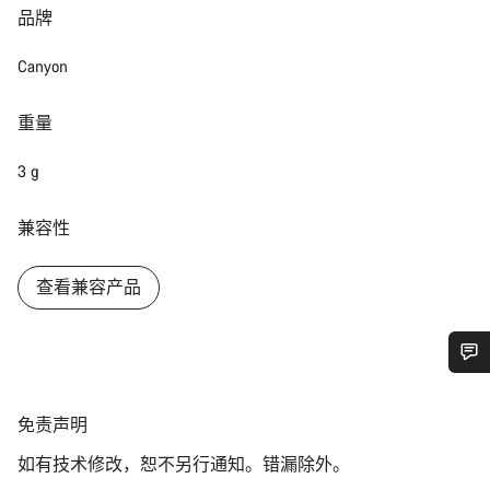
品牌
Canyon
重量
3 g
兼容性
查看兼容产品
您需要帮助吗？
免
免责声明
责
我们的客户支持专家正在等待为您答疑解惑。
如有技术修改，恕不另行通知。错漏除外。
声
明