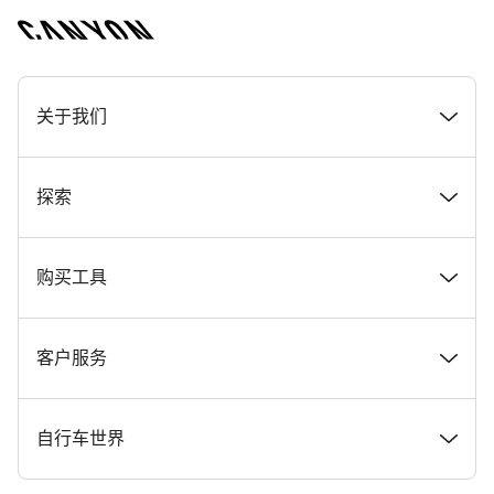
[footer.linksList.title]
关于我们
奖项
探索
在 Canyon 工作
新闻和故事
购买工具
Canyon 新闻发布室
提示和建议
找到您梦寐以求的 Canyon 自行车
客户服务
条款和条件
Canyon Home Koblenz
现货自行车
支持中心
自行车世界