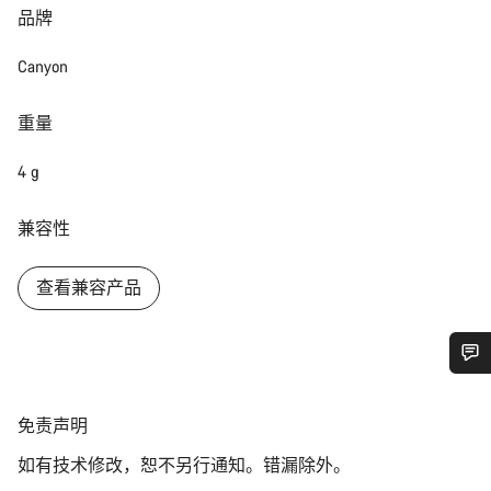
品牌
Canyon
重量
4 g
兼容性
查看兼容产品
您需要帮助吗？
免
免责声明
责
我们的客户支持专家正在等待为您答疑解惑。
如有技术修改，恕不另行通知。错漏除外。
声
明