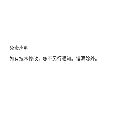
免
免责声明
责
如有技术修改，恕不另行通知。错漏除外。
声
明