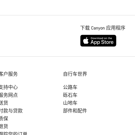
下载 Canyon 应用程序
客户服务
自行车世界
支持中心
公路车
服务网点
砾石车
送货
山地车
付款与贷款
部件和配件
质保
退货
跟踪您的订单