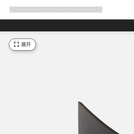
展
商店
为何选择 Canyon
与我们并肩骑行
帮助
开
导
航
展开