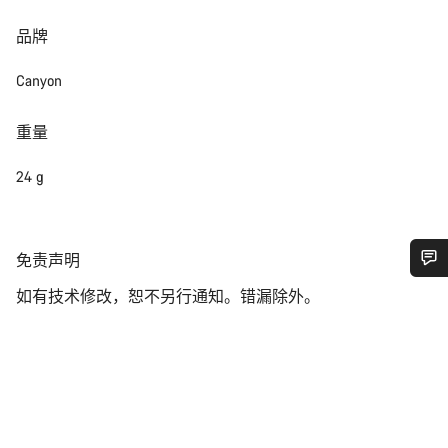
品牌
Canyon
重量
24 g
免
免责声明
责
您需要帮助吗？
如有技术修改，恕不另行通知。错漏除外。
声
明
我们的客户支持专家正在等待为您答疑解惑。
开始聊天