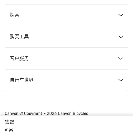
奖项
探索
在 Canyon 工作
新闻和故事
购买工具
Canyon 新闻发布室
提示和建议
找到您梦寐以求的 Canyon 自行车
客户服务
条款和条件
Canyon Home Koblenz
现货自行车
支持中心
自行车世界
法律披露
会员礼遇
找到您的 Canyon 尺寸
服务网点
公路车
Canyon © Copyright – 2026 Canyon Bicycles
GmbH – 保留所有权利
售罄
数据保护声明
Canyon App
自行车对比
送货
砾石车
¥199