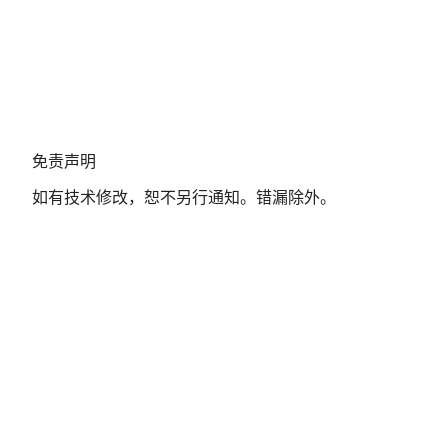
免
免责声明
责
如有技术修改，恕不另行通知。错漏除外。
声
明