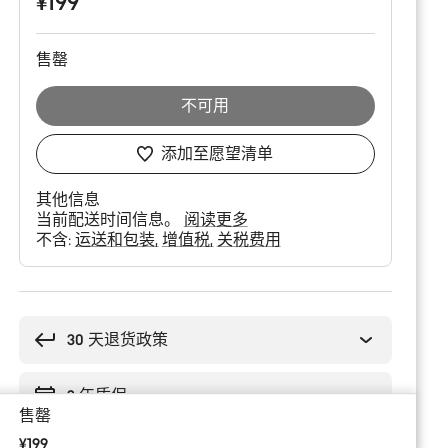
¥199
配
置
售罄
不可用
添加至愿望清单
其他信息
当前配送时间信息。
阅读更多
不含:
运送和包装
增值税
关税费用
购
买
理
30 天退货政策
由
2 年质保
售罄
¥199