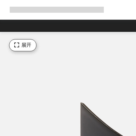
展
商店
为何选择 Canyon
与我们并肩骑行
帮助
开
导
航
展开