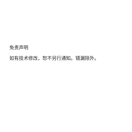
免
免责声明
责
如有技术修改，恕不另行通知。错漏除外。
声
明