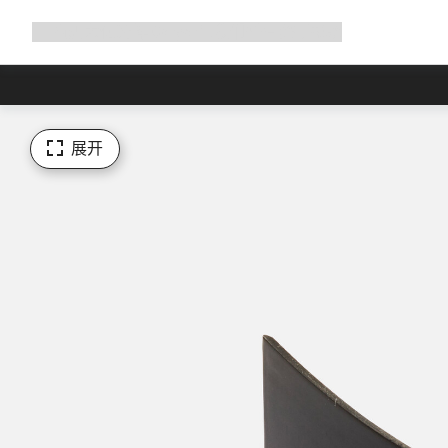
展
商店
为何选择 Canyon
与我们并肩骑行
帮助
开
导
航
展开