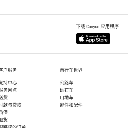
下载 Canyon 应用程序
客户服务
自行车世界
支持中心
公路车
服务网点
砾石车
送货
山地车
付款与贷款
部件和配件
质保
退货
跟踪您的订单