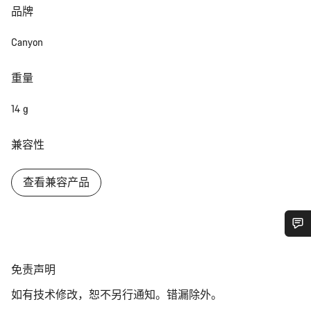
品牌
Canyon
重量
14 g
兼容性
查看兼容产品
您需要帮助吗？
免
免责声明
责
我们的客户支持专家正在等待为您答疑解惑。
如有技术修改，恕不另行通知。错漏除外。
声
明