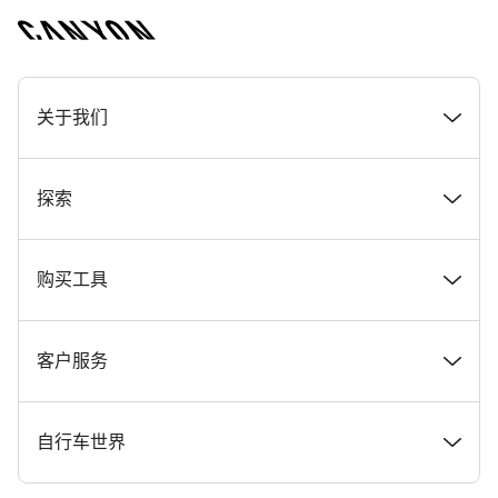
[footer.linksList.title]
关于我们
奖项
探索
在 Canyon 工作
新闻和故事
购买工具
Canyon 新闻发布室
提示和建议
找到您梦寐以求的 Canyon 自行车
客户服务
条款和条件
Canyon Home Koblenz
现货自行车
支持中心
自行车世界