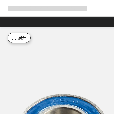
展
商店
为何选择 Canyon
与我们并肩骑行
帮助
开
导
航
展开