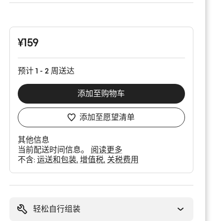
产
品
配
置
¥159
预计 1 - 2 周送达
添加至购物车
添加至愿望清单
其他信息
当前配送时间信息。
阅读更多
不含:
运送和包装
增值税
关税费用
购
买
理
轻松自行组装
由