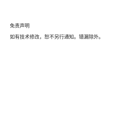
免
免责声明
责
如有技术修改，恕不另行通知。错漏除外。
声
明