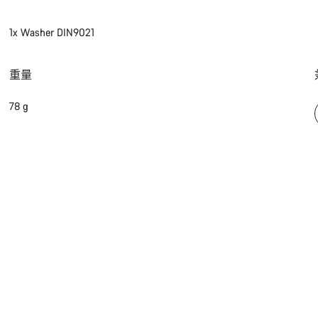
1x Washer DIN9021
重量
78 g