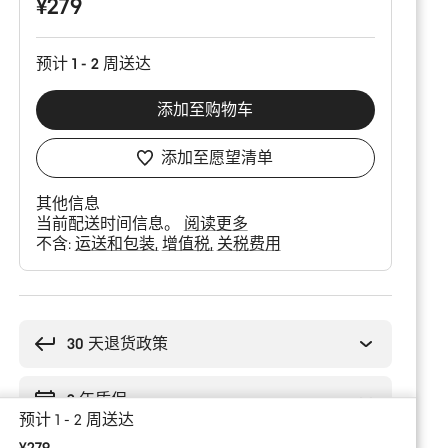
¥279
预计 1 - 2 周送达
添加至购物车
添加至愿望清单
其他信息
当前配送时间信息。
阅读更多
不含:
运送和包装
增值税
关税费用
购
买
理
30 天退货政策
由
2 年质保
预计 1 - 2 周送达
¥279