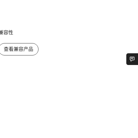
兼容性
查看兼容产品
您需要帮助吗？
我们的客户支持专家正在等待为您答疑解惑。
开始聊天
关闭