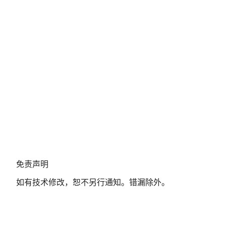
免
免责声明
责
如有技术修改，恕不另行通知。错漏除外。
声
明