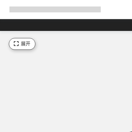
展
商店
为何选择 Canyon
与我们并肩骑行
帮助
开
导
航
展开