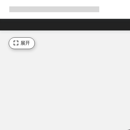
展
商店
为何选择 Canyon
与我们并肩骑行
帮助
开
导
航
展开