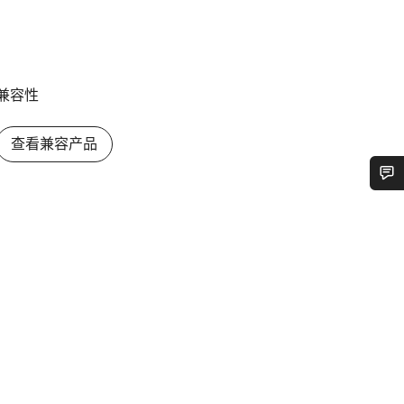
兼容性
查看兼容产品
您需要帮助吗？
我们的客户支持专家正在等待为您答疑解惑。
开始聊天
关闭