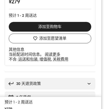
¥279
预计 1 - 2 周送达
添加至购物车
添加至愿望清单
其他信息
当前配送时间信息。
阅读更多
不含:
运送和包装
增值税
关税费用
购
买
理
30 天退货政策
由
2 年质保
预计 1 - 2 周送达
¥279