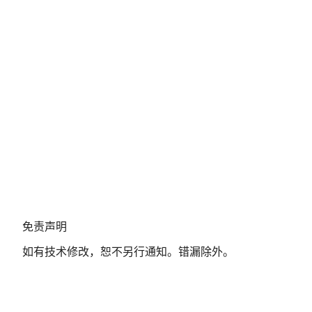
免
免责声明
责
如有技术修改，恕不另行通知。错漏除外。
声
明