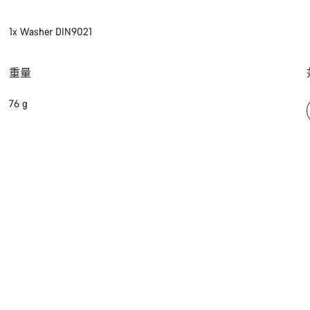
1x Washer DIN9021
重量
76 g