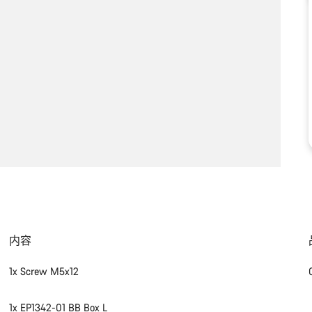
内容
1x Screw M5x12
1x EP1342-01 BB Box L