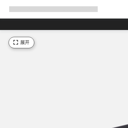
展
商店
为何选择 Canyon
与我们并肩骑行
帮助
开
导
航
展开