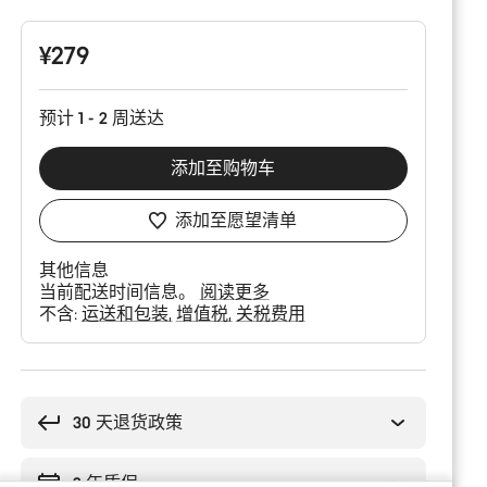
配
置
¥279
预计 1 - 2 周送达
添加至购物车
添加至愿望清单
其他信息
当前配送时间信息。
阅读更多
不含:
运送和包装
增值税
关税费用
购
买
理
30 天退货政策
由
2 年质保