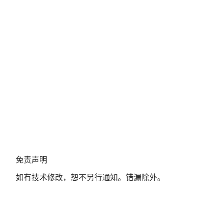
免
免责声明
责
如有技术修改，恕不另行通知。错漏除外。
声
明