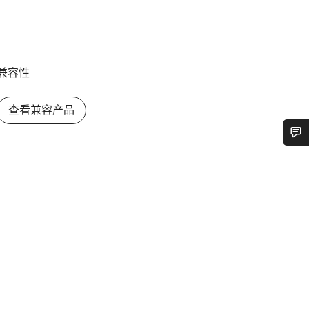
兼容性
查看兼容产品
您需要帮助吗？
我们的客户支持专家正在等待为您答疑解惑。
开始聊天
关闭