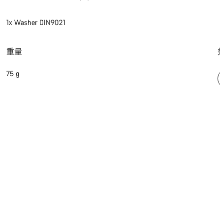
1x Washer DIN9021
重量
75 g