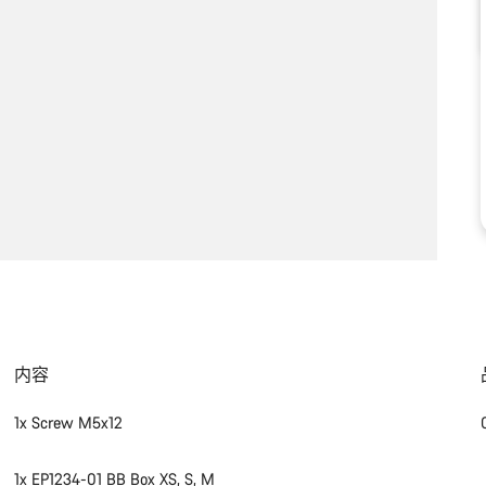
内容
1x Screw M5x12
1x EP1234-01 BB Box XS, S, M