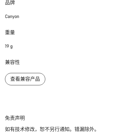
品牌
开始聊天
Canyon
关闭
重量
19 g
兼容性
查看兼容产品
免
免责声明
责
如有技术修改，恕不另行通知。错漏除外。
声
明