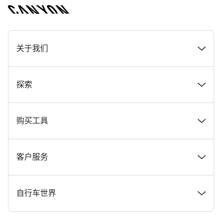
[footer.linksList.title]
关于我们
奖项
探索
在 Canyon 工作
新闻和故事
购买工具
Canyon 新闻发布室
提示和建议
找到您梦寐以求的 Canyon 自行车
客户服务
条款和条件
Canyon Home Koblenz
现货自行车
支持中心
自行车世界