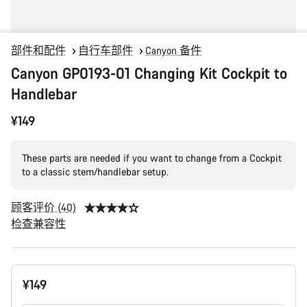
部件和配件
自行车部件
Canyon 备件
Canyon GP0193-01 Changing Kit Cockpit to
Handlebar
¥149
These parts are needed if you want to change from a Cockpit
to a classic stem/handlebar setup.
顾客评价 (40)
检查兼容性
产
¥149
品
配