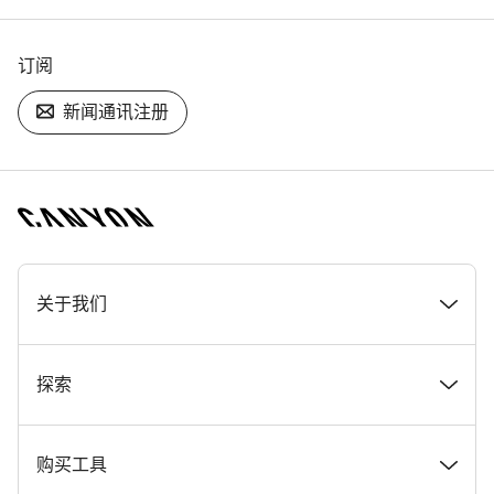
订阅
新闻通讯注册
[footer.linksList.title]
关于我们
奖项
探索
在 Canyon 工作
新闻和故事
购买工具