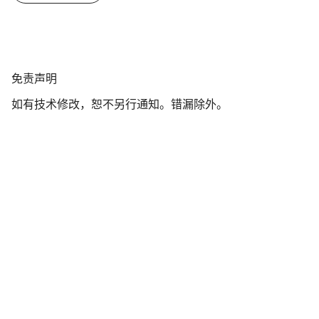
免
免责声明
责
如有技术修改，恕不另行通知。错漏除外。
声
明