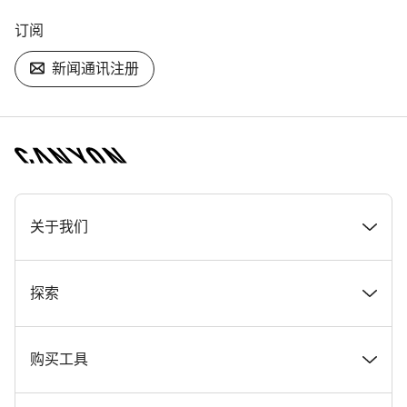
订阅
新闻通讯注册
[footer.linksList.title]
关于我们
奖项
探索
在 Canyon 工作
新闻和故事
购买工具