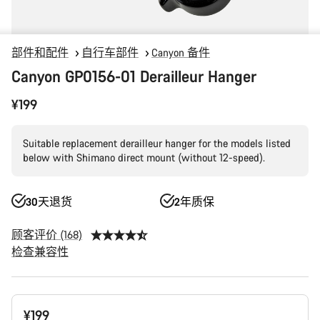
部件和配件
自行车部件
Canyon 备件
Canyon GP0156-01 Derailleur Hanger
¥199
Suitable replacement derailleur hanger for the models listed
below with Shimano direct mount (without 12-speed).
30天退货
2年质保
顾客评价 (168)
检查兼容性
产
¥199
品