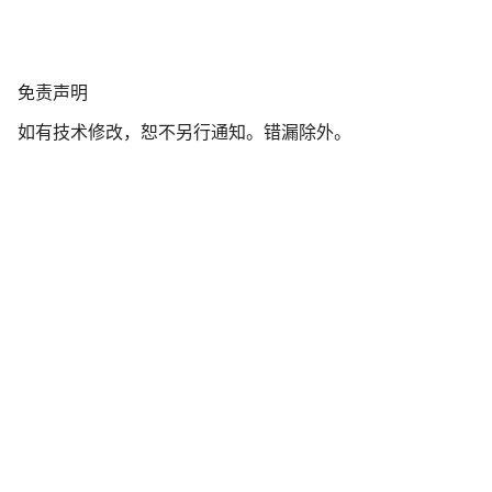
免
免责声明
责
如有技术修改，恕不另行通知。错漏除外。
声
明