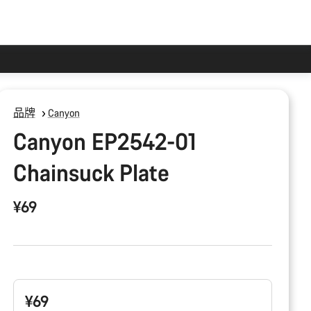
品牌
Canyon
Canyon EP2542-01
Chainsuck Plate
¥69
产
品
配
置
¥69