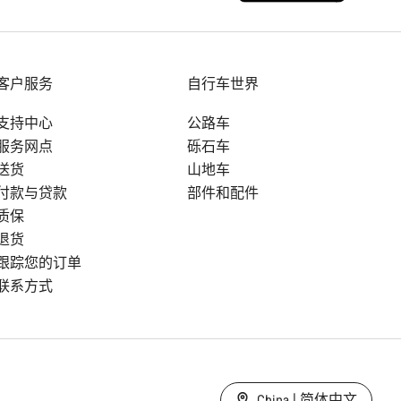
客户服务
自行车世界
支持中心
公路车
服务网点
砾石车
送货
山地车
付款与贷款
部件和配件
质保
退货
跟踪您的订单
联系方式
China | 简体中文