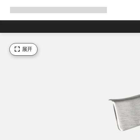
展
商店
为何选择 Canyon
与我们并肩骑行
帮助
开
导
航
展开