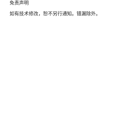
免
免责声明
责
如有技术修改，恕不另行通知。错漏除外。
声
明