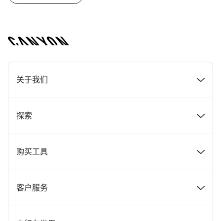
[footer.linksList.title]
关于我们
奖项
探索
在 Canyon 工作
新闻和故事
购买工具
Canyon 新闻发布室
提示和建议
找到您梦寐以求的 Canyon 自行车
客户服务