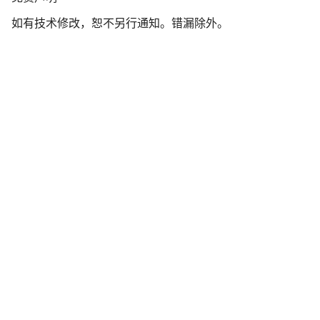
责
如有技术修改，恕不另行通知。错漏除外。
声
明
开始聊天
关闭