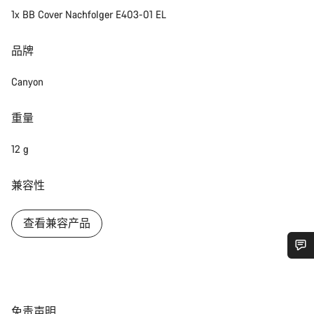
1x BB Cover Nachfolger E403-01 EL
品牌
Canyon
重量
12 g
兼容性
查看兼容产品
您需要帮助吗？
我们的客户支持专家正在等待为您答疑解惑。
免
免责声明