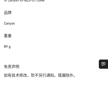
1x Canyon EP1823-01 Cover
品牌
Canyon
重量
89 g
免
免责声明
责
您需要帮助吗？
如有技术修改，恕不另行通知。错漏除外。
声
明
我们的客户支持专家正在等待为您答疑解惑。
开始聊天