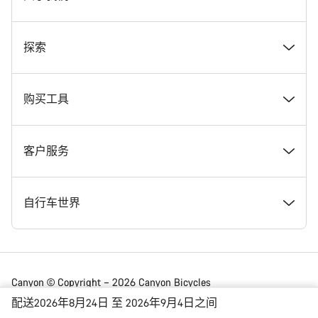
奖项
探索
在 Canyon 工作
新闻和故事
购买工具
Canyon 新闻发布室
提示和建议
找到您梦寐以求的 Canyon 自行车
客户服务
条款和条件
Canyon Home Koblenz
现货自行车
支持中心
自行车世界
法律披露
会员礼遇
找到您的 Canyon 尺寸
服务网点
公路车
Canyon © Copyright – 2026 Canyon Bicycles
GmbH – 保留所有权利
配送2026年8月24日 至 2026年9月4日之间
数据保护声明
Canyon App
自行车对比
送货
砾石车