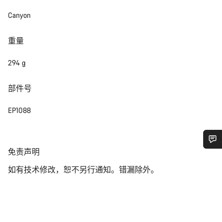
Canyon
重量
294 g
部件号
EP1088
免
免责声明
您需要帮助吗？
责
如有技术修改，恕不另行通知。错漏除外。
声
明
我们的客户支持专家正在等待为您答疑解惑。
开始聊天