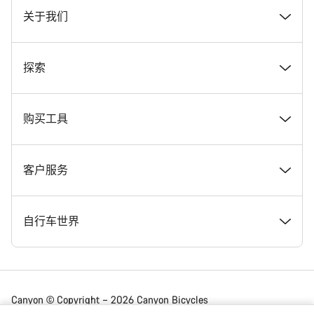
关于我们
奖项
探索
在 Canyon 工作
新闻和故事
购买工具
Canyon 新闻发布室
提示和建议
找到您梦寐以求的 Canyon 自行车
客户服务
条款和条件
Canyon Home Koblenz
现货自行车
支持中心
自行车世界
法律披露
会员礼遇
找到您的 Canyon 尺寸
服务网点
公路车
Canyon © Copyright – 2026 Canyon Bicycles
GmbH – 保留所有权利