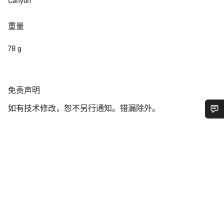
Canyon
重量
78 g
免
免责声明
责
如有技术修改，恕不另行通知。错漏除外。
声
明
您需要帮助吗？
我们的客户支持专家正在等待为您答疑解惑。
开始聊天
关闭