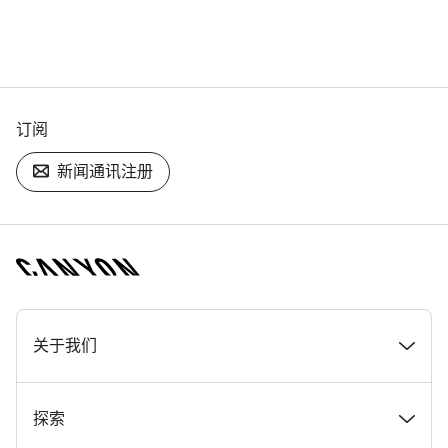
订阅
新闻通讯注册
[footer.linksList.title]
关于我们
奖项
探索