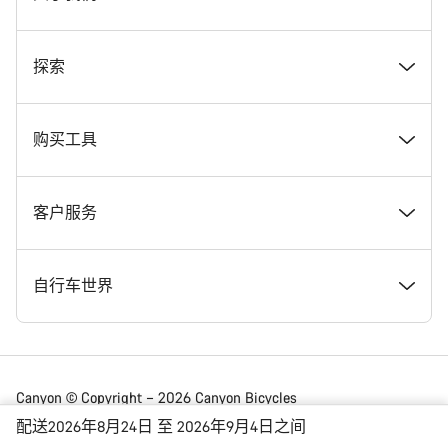
奖项
探索
在 Canyon 工作
新闻和故事
购买工具
Canyon 新闻发布室
提示和建议
找到您梦寐以求的 Canyon 自行车
客户服务
条款和条件
Canyon Home Koblenz
现货自行车
支持中心
自行车世界
法律披露
会员礼遇
找到您的 Canyon 尺寸
服务网点
公路车
Canyon © Copyright – 2026 Canyon Bicycles
GmbH – 保留所有权利
配送2026年8月24日 至 2026年9月4日之间
数据保护声明
Canyon App
自行车对比
送货
砾石车