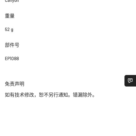
Canyon
重量
52 g
部件号
EP1088
免
免责声明
责
您需要帮助吗？
如有技术修改，恕不另行通知。错漏除外。
声
明
我们的客户支持专家正在等待为您答疑解惑。
开始聊天