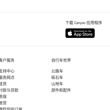
下载 Canyon 应用程序
客户服务
自行车世界
支持中心
公路车
服务网点
砾石车
送货
山地车
付款与贷款
部件和配件
质保
退货
跟踪您的订单