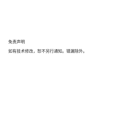
免
免责声明
责
如有技术修改，恕不另行通知。错漏除外。
声
明