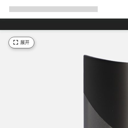
展
商店
为何选择 Canyon
与我们并肩骑行
帮助
开
导
航
展开