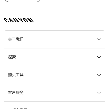
[footer.linksList.title]
关于我们
奖项
探索
在 Canyon 工作
新闻和故事
购买工具
Canyon 新闻发布室
提示和建议
找到您梦寐以求的 Canyon 自行车
客户服务