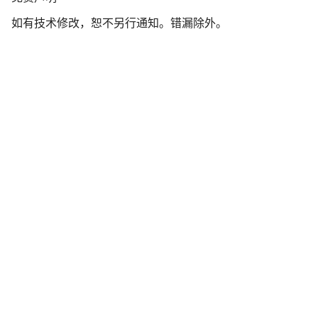
责
如有技术修改，恕不另行通知。错漏除外。
声
明
开始聊天
关闭