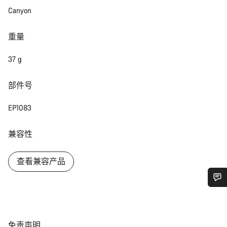
Canyon
重量
37 g
部件号
EP1083
兼容性
查看兼容产品
您需要帮助吗？
我们的客户支持专家正在等待为您答疑解惑。
免
免责声明