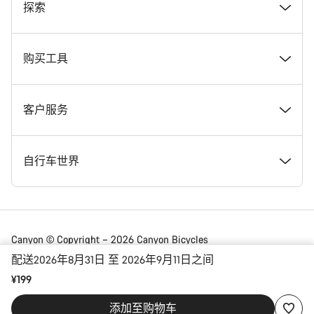
奖项
探索
在 Canyon 工作
新闻和故事
购买工具
Canyon 新闻发布室
提示和建议
找到您梦寐以求的 Canyon 自行车
客户服务
条款和条件
Canyon Home Koblenz
现货自行车
支持中心
自行车世界
法律披露
会员礼遇
找到您的 Canyon 尺寸
服务网点
公路车
Canyon © Copyright – 2026 Canyon Bicycles
GmbH – 保留所有权利
配送2026年8月31日 至 2026年9月11日之间
数据保护声明
Canyon App
自行车对比
送货
砾石车
¥199
China | 简体中文
添加至购物车