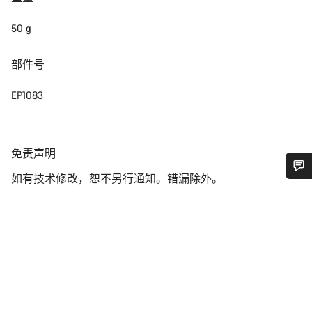
50 g
部件号
EP1083
免
免责声明
责
如有技术修改，恕不另行通知。错漏除外。
声
您需要帮助吗？
明
我们的客户支持专家正在等待为您答疑解惑。
开始聊天
关闭