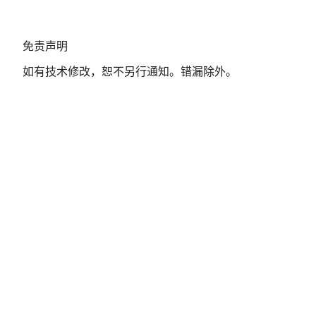
免
免责声明
责
如有技术修改，恕不另行通知。错漏除外。
声
明