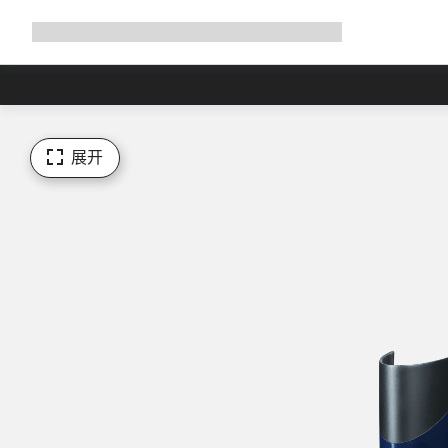
展
商店
为何选择 Canyon
与我们并肩骑行
帮助
开
导
航
展开