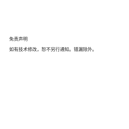
免
免责声明
责
如有技术修改，恕不另行通知。错漏除外。
声
明