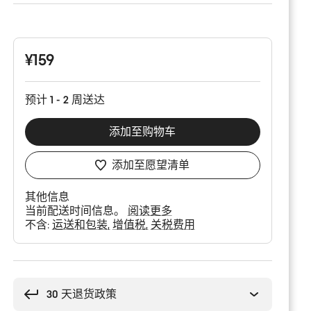
产
品
配
置
¥159
预计 1 - 2 周送达
添加至购物车
添加至愿望清单
其他信息
当前配送时间信息。
阅读更多
不含:
运送和包装
增值税
关税费用
购
买
理
30 天退货政策
由