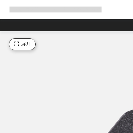
展
商店
为何选择 Canyon
与我们并肩骑行
帮助
开
导
航
展开