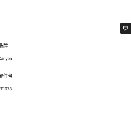
您需要帮助吗？
品牌
我们的客户支持专家正在等待为您答疑解惑。
Canyon
开始聊天
部件号
关闭
EP1078