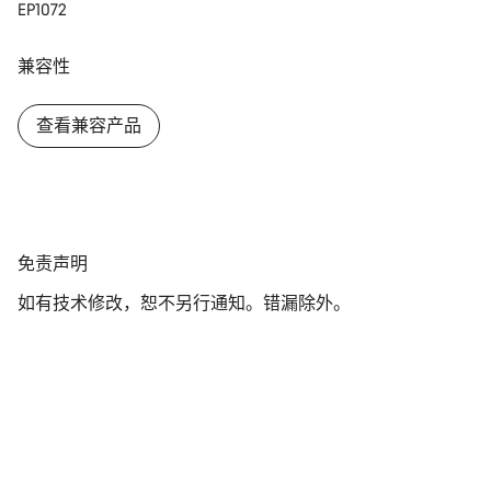
关闭
EP1072
兼容性
查看兼容产品
免
免责声明
责
如有技术修改，恕不另行通知。错漏除外。
声
明