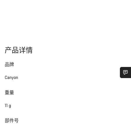
产品详情
品牌
Canyon
您需要帮助吗？
重量
我们的客户支持专家正在等待为您答疑解惑。
11 g
开始聊天
部件号