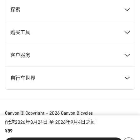
奖项
探索
在 Canyon 工作
新闻和故事
购买工具
Canyon 新闻发布室
提示和建议
找到您梦寐以求的 Canyon 自行车
客户服务
条款和条件
Canyon Home Koblenz
现货自行车
支持中心
自行车世界
法律披露
会员礼遇
找到您的 Canyon 尺寸
服务网点
公路车
Canyon © Copyright – 2026 Canyon Bicycles
GmbH – 保留所有权利
配送2026年8月24日 至 2026年9月4日之间
数据保护声明
Canyon App
自行车对比
送货
砾石车
¥89
China | 简体中文