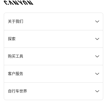
[footer.linksList.title]
关于我们
奖项
探索
在 Canyon 工作
新闻和故事
购买工具
Canyon 新闻发布室
提示和建议
找到您梦寐以求的 Canyon 自行车
客户服务
条款和条件
Canyon Home Koblenz
现货自行车
支持中心
自行车世界