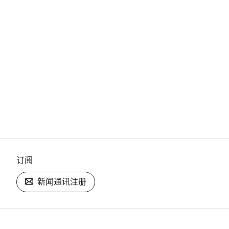
订阅
新闻通讯注册
[footer.linksList.title]