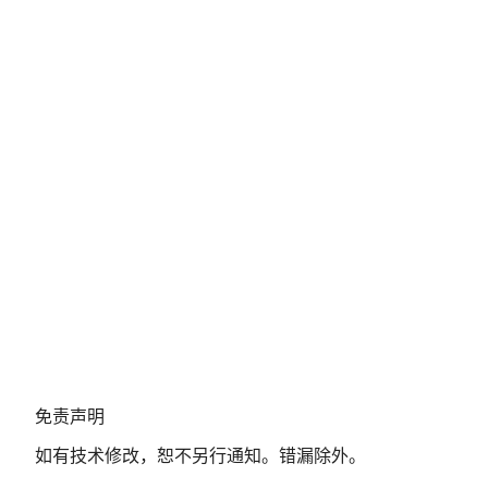
免
免责声明
责
如有技术修改，恕不另行通知。错漏除外。
声
明