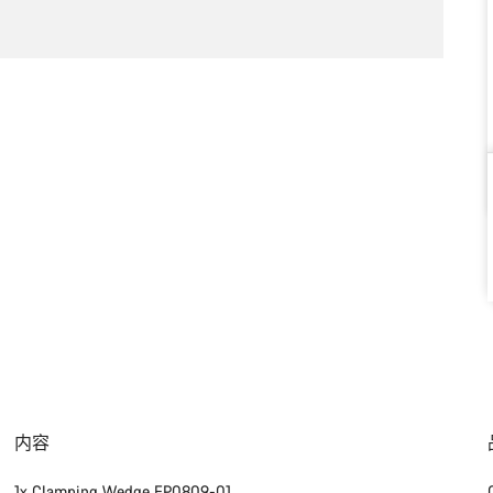
内容
1x Clamping Wedge EP0809-01