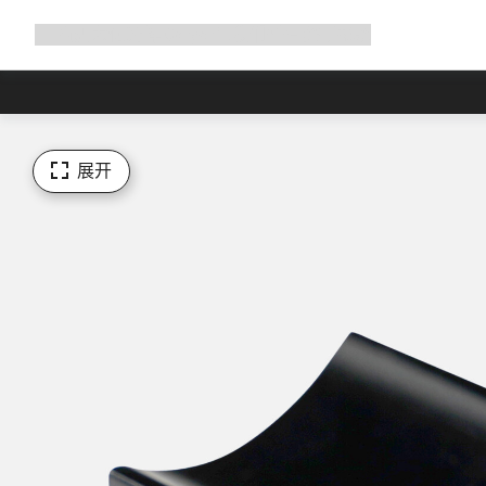
展
商店
为何选择 Canyon
与我们并肩骑行
帮助
开
导
航
展开